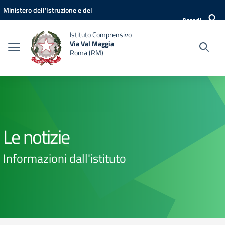
Vai ai contenuti
Vai al menu di navigazione
Vai al footer
Ministero dell'Istruzione e del
Accedi
Merito
Istituto Comprensivo
Via Val Maggia
Roma (RM)
Le notizie
Informazioni dall'istituto