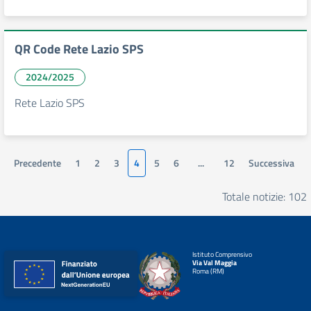
QR Code Rete Lazio SPS
2024/2025
Rete Lazio SPS
Precedente
1
2
3
4
5
6
...
12
Successiva
Totale notizie: 102
Istituto Comprensivo
Via Val Maggia
Roma (RM)