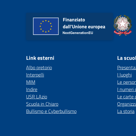
Link esterni
La scuo
Albo pretorio
Presenta
Interpelli
I luoghi
MIM
Le perso
Indire
I numeri 
USR LAzio
Le carte 
Scuola in Chiaro
Organizz
Bullismo e Cyberbullismo
La storia