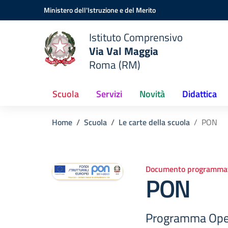
Vai ai contenuti
Vai al menu di navigazione
Vai al footer
Ministero dell'Istruzione e del Merito
Istituto Comprensivo
Via Val Maggia
Roma (RM)
Scuola
Servizi
Novità
Didattica
Home
Scuola
Le carte della scuola
PON
Documento programmat
PON
Programma Oper