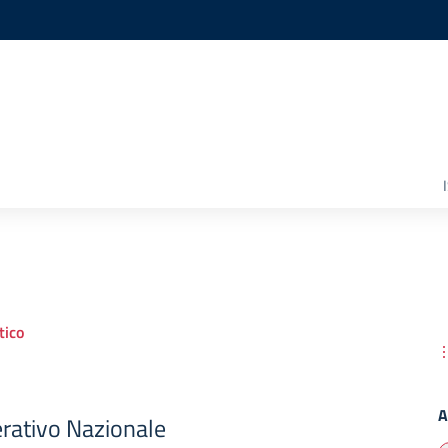
ico
A
ativo Nazionale