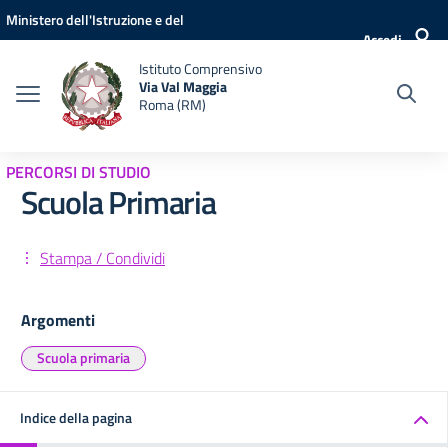
Vai ai contenuti
Vai al menu di navigazione
Vai al footer
Ministero dell'Istruzione e del
Accedi
Merito
Istituto Comprensivo
Via Val Maggia
Roma (RM)
PERCORSI DI STUDIO
Scuola Primaria
Stampa / Condividi
Argomenti
Scuola primaria
Indice della pagina