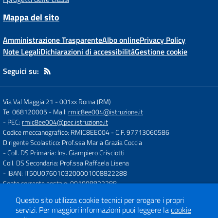
Mappa del sito
Amministrazione Trasparente
Albo online
Privacy Policy
Note Legali
Dichiarazioni di accessibilità
Gestione cookie
Seguici su:
Via Val Maggia 21
-
001xx Roma (RM)
Tel 068120005
- Mail:
rmic8ee004@istruzione.it
- PEC:
rmic8ee004@pec.istruzione.it
Codice meccanografico: RMIC8EE004
- C.F. 97713060586
Dirigente Scolastico: Prof.ssa Maria Grazia Coccia
- Coll. DS Primaria: Ins. Giampiero Crisciotti
Coll. DS Secondaria: Prof.ssa Raffaela Lisena
- IBAN: IT50U0760103200001008822288
Conto corrente postale: 001008822288
Questo sito utilizza cookie tecnici per erogare i propri
servizi.
Per maggiori informazioni puoi leggere la
cookie
Concept & Design by
Designers Italia