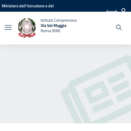
Vai ai contenuti
Vai al menu di navigazione
Vai al footer
Ministero dell'Istruzione e del
Accedi
Merito
Istituto Comprensivo
Via Val Maggia
Roma (RM)