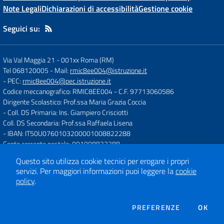
Note Legali
Dichiarazioni di accessibilità
Gestione cookie
Seguici su:
Via Val Maggia 21
-
001xx Roma (RM)
Tel 068120005
- Mail:
rmic8ee004@istruzione.it
- PEC:
rmic8ee004@pec.istruzione.it
Codice meccanografico: RMIC8EE004
- C.F. 97713060586
Dirigente Scolastico: Prof.ssa Maria Grazia Coccia
- Coll. DS Primaria: Ins. Giampiero Crisciotti
Coll. DS Secondaria: Prof.ssa Raffaela Lisena
- IBAN: IT50U0760103200001008822288
Conto corrente postale: 001008822288
Questo sito utilizza cookie tecnici per erogare i propri
servizi.
Per maggiori informazioni puoi leggere la
cookie
Concept & Design by
Designers Italia
policy
.
Sito web realizzato con CMS
SCUOLASTICO
DEI COOKIE
PREFERENZE
OK