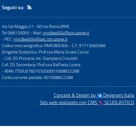
Seguici su:
Via Val Maggia 21
-
001xx Roma (RM)
Tel 068120005
- Mail:
rmic8ee004@istruzione.it
- PEC:
rmic8ee004@pec.istruzione.it
Codice meccanografico: RMIC8EE004
- C.F. 97713060586
Dirigente Scolastico: Prof.ssa Maria Grazia Coccia
- Coll. DS Primaria: Ins. Giampiero Crisciotti
Coll. DS Secondaria: Prof.ssa Raffaela Lisena
- IBAN: IT50U0760103200001008822288
Conto corrente postale: 001008822288
Concept & Design by
Designers Italia
Sito web realizzato con CMS
SCUOLASTICO