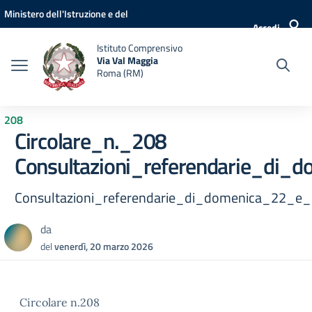
Vai ai contenuti
Vai al menu di navigazione
Vai al footer
Ministero dell'Istruzione e del
Accedi
Merito
Istituto Comprensivo
Via Val Maggia
Roma (RM)
208
Circolare_n._208
Consultazioni_referendarie_di
Consultazioni_referendarie_di_domenica_22_
da
del
venerdì, 20 marzo 2026
Circolare n.208